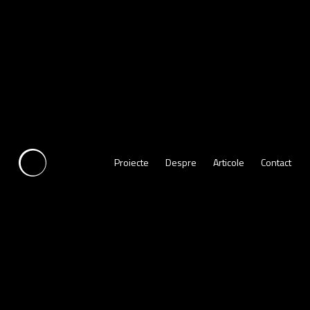
Proiecte
Despre
Articole
Contact