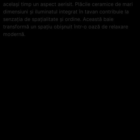
același timp un aspect aerisit. Plăcile ceramice de mari
dimensiuni și iluminatul integrat în tavan contribuie la
senzația de spațialitate și ordine. Această baie
transformă un spațiu obișnuit într-o oază de relaxare
modernă.